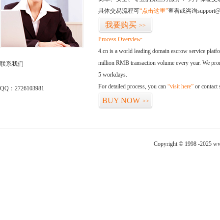
具体交易流程可
“点击这里”
查看或咨询support@
我要购买
>>
Process Overview:
4.cn is a world leading domain escrow service plat
million RMB transaction volume every year. We promi
联系我们
5 workdays.
For detailed process, you can
“visit here”
or contact
QQ：2726103981
BUY NOW
>>
Copyright © 1998 -2025 ww