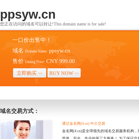
ppsyw.cn
您正在访问的域名可以转让!This domain name is for sale!
一口价出售中！
域名
ppsyw.cn
Domain Name:
售价
CNY 999.00
Listing Price:
立即购买
BUY NOW
>>
>>
域名交易方式：
通过金名网(4.cn) 中介交易
金名网(4.cn)是全球领先的域名交易服务机
简单、安全、专业的第三方服务！ 为了保证交